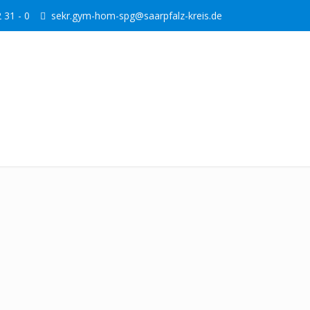
 31 - 0
sekr.gym-hom-spg@saarpfalz-kreis.de