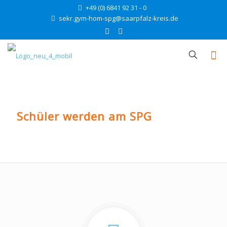
+49 (0) 6841 92 31 - 0
sekr.gym-hom-spg@saarpfalz-kreis.de
Schüler werden am SPG