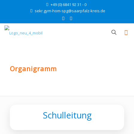
+49 (0) 6841 92 31 - 0
sekr.gym-hom-spg@saarpfalz-kreis.de
Organigramm
Schulleitung