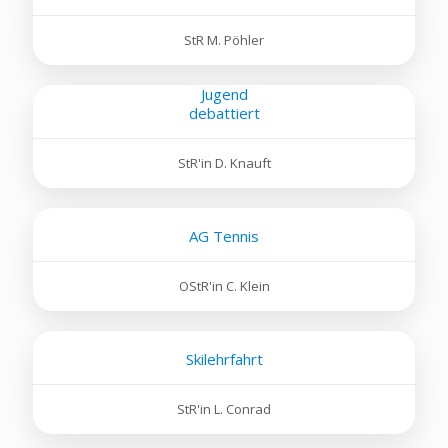
StR M. Pöhler
Jugend
debattiert
StR'in D. Knauft
AG Tennis
OStR'in C. Klein
Skilehrfahrt
StR'in L. Conrad