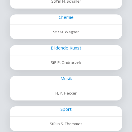
StR'in H. Schaller
Chemie
StR M. Wagner
Bildende Kunst
StR P. Ondraczek
Musik
FL P. Hecker
Sport
StR'in S. Thommes