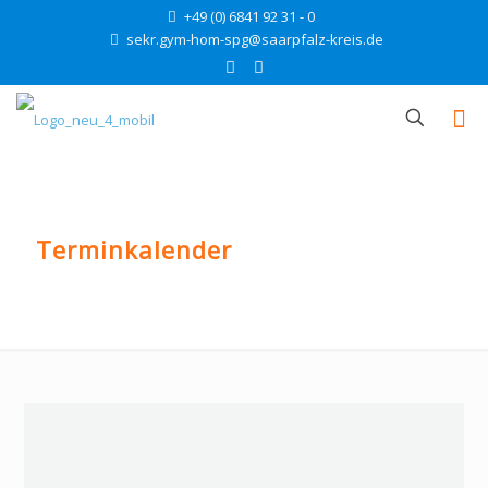
+49 (0) 6841 92 31 - 0
sekr.gym-hom-spg@saarpfalz-kreis.de
Terminkalender