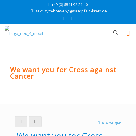
+49 (0) 6841 92 31 - 0
sekr.gym-hom-spg@saarpfalz-kreis.de
We want you for Cross against
Cancer
alle zeigen
We want you for Cross