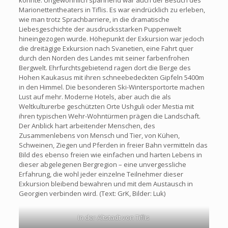
konnte. Ungewöhnlich spannend war auch der Besuch des
Marionettentheaters in Tiflis. Es war eindrücklich zu erleben,
wie man trotz Sprachbarriere, in die dramatische
Liebesgeschichte der ausdrucksstarken Puppenwelt
hineingezogen wurde. Höhepunkt der Exkursion war jedoch
die dreitägige Exkursion nach Svanetien, eine Fahrt quer
durch den Norden des Landes mit seiner farbenfrohen
Bergwelt. Ehrfurchtsgebietend ragen dort die Berge des
Hohen Kaukasus mit ihren schneebedeckten Gipfeln 5400m
in den Himmel. Die besonderen Ski-Wintersportorte machen
Lust auf mehr. Moderne Hotels, aber auch die als
Weltkulturerbe geschützten Orte Ushguli oder Mestia mit
ihren typischen Wehr-Wohntürmen prägen die Landschaft.
Der Anblick hart arbeitender Menschen, des
Zusammenlebens von Mensch und Tier, von Kühen,
Schweinen, Ziegen und Pferden in freier Bahn vermitteln das
Bild des ebenso freien wie einfachen und harten Lebens in
dieser abgelegenen Bergregion – eine unvergessliche
Erfahrung, die wohl jeder einzelne Teilnehmer dieser
Exkursion bleibend bewahren und mit dem Austausch in
Georgien verbinden wird. (Text: GrK, Bilder: Luk)
In der Altstadt von Tiflis