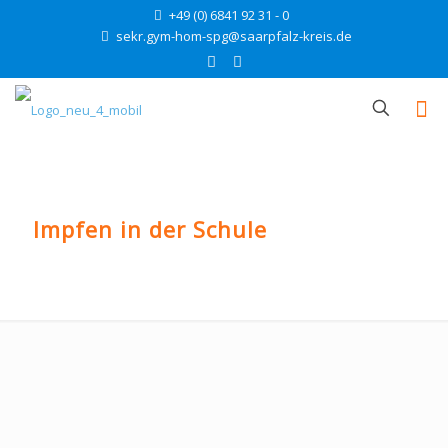
+49 (0) 6841 92 31 - 0
sekr.gym-hom-spg@saarpfalz-kreis.de
Impfen in der Schule