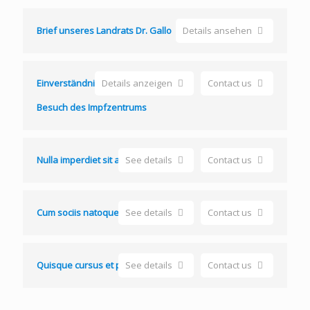
Brief unseres Landrats Dr. Gallo
Details ansehen
Einverständniserklärung zum
Details anzeigen
Contact us
Besuch des Impfzentrums
Nulla imperdiet sit amet magna
See details
Contact us
Cum sociis natoque penatibus
See details
Contact us
Quisque cursus et porttitor risus
See details
Contact us