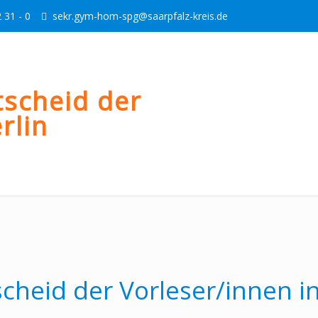
 31 - 0
sekr.gym-hom-spg@saarpfalz-kreis.de
scheid der
rlin
heid der Vorleser/innen i