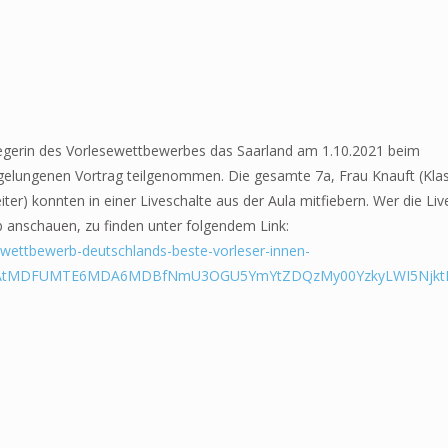
iegerin des Vorlesewettbewerbes das Saarland am 1.10.2021 beim
 gelungenen Vortrag teilgenommen. Die gesamte 7a, Frau Knauft (Klas
ter) konnten in einer Liveschalte aus der Aula mitfiebern. Wer die Li
bb anschauen, zu finden unter folgendem Link:
wettbewerb-deutschlands-beste-vorleser-innen-
tMTAtMDFUMTE6MDA6MDBfNmU3OGU5YmYtZDQzMy00YzkyLWI5NjktN