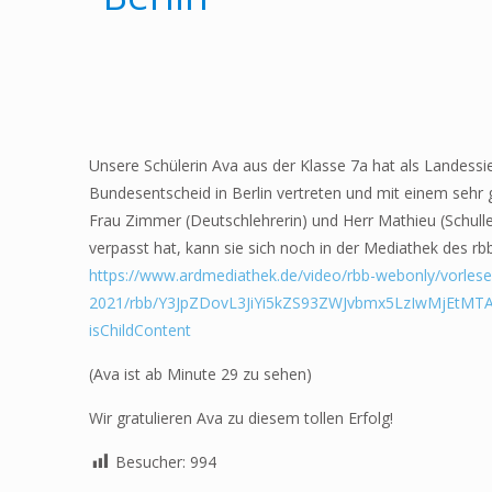
Unsere Schülerin Ava aus der Klasse 7a hat als Landess
Bundesentscheid in Berlin vertreten und mit einem sehr
Frau Zimmer (Deutschlehrerin) und Herr Mathieu (Schullei
verpasst hat, kann sie sich noch in der Mediathek des r
https://www.ardmediathek.de/video/rbb-webonly/vorlese
2021/rbb/Y3JpZDovL3JiYi5kZS93ZWJvbmx5LzIwMjE
isChildContent
(Ava ist ab Minute 29 zu sehen)
Wir gratulieren Ava zu diesem tollen Erfolg!
Besucher:
994