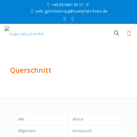
+49 (0) 6841 92 31 - 0
sekr.gym-hom-spg@saarpfalz-kreis.de
Querschnitt
alle
Abitur
Allgemein
Austausch