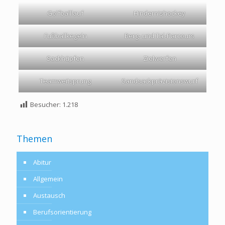
Golfballlauf
Hindernishockey
Fußballkegeln
Berg- und Tal-Parcours
Sackhüpfen
Zielwerfen
Teamweitsprung
Sandsackpräzisionswurf
Besucher:
1.218
Themen
Abitur
Allgemein
Austausch
Berufsorientierung