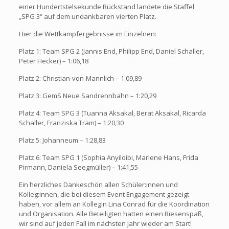
einer Hundertstelsekunde Rückstand landete die Staffel
„SPG 3“ auf dem undankbaren vierten Platz.
Hier die Wettkampfergebnisse im Einzelnen:
Platz 1: Team SPG 2 (Jannis End, Philipp End, Daniel Schaller,
Peter Hecker) – 1:06,18
Platz 2: Christian-von-Mannlich – 1:09,89
Platz 3: GemS Neue Sandrennbahn – 1:20,29
Platz 4: Team SPG 3 (Tuanna Aksakal, Berat Aksakal, Ricarda
Schaller, Franziska Träm) – 1:20,30
Platz 5: Johanneum – 1:28,83
Platz 6: Team SPG 1 (Sophia Anyiloibi, Marlene Hans, Frida
Pirmann, Daniela Seegmüller) – 1:41,55
Ein herzliches Dankeschön allen Schüler:innen und
Kolleg:innen, die bei diesem Event Engagement gezeigt
haben, vor allem an Kollegin Lina Conrad für die Koordination
und Organisation. Alle Beteiligten hatten einen Riesenspaß,
wir sind auf jeden Fall im nächsten Jahr wieder am Start!