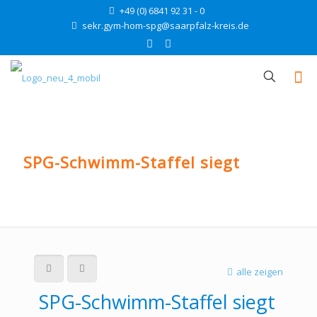
+49 (0) 6841 92 31 - 0
sekr.gym-hom-spg@saarpfalz-kreis.de
SPG-Schwimm-Staffel siegt
alle zeigen
SPG-Schwimm-Staffel siegt