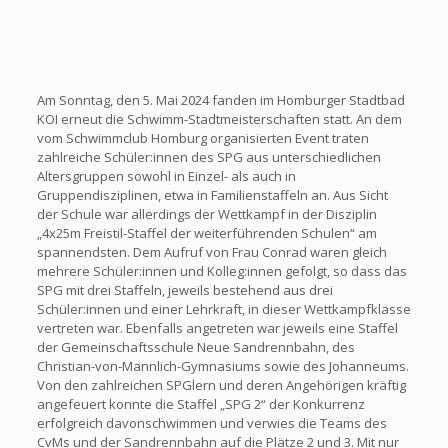
Am Sonntag, den 5. Mai 2024 fanden im Homburger Stadtbad
KOI erneut die Schwimm-Stadtmeisterschaften statt. An dem
vom Schwimmclub Homburg organisierten Event traten
zahlreiche Schüler:innen des SPG aus unterschiedlichen
Altersgruppen sowohl in Einzel- als auch in
Gruppendisziplinen, etwa in Familienstaffeln an. Aus Sicht
der Schule war allerdings der Wettkampf in der Disziplin
„4x25m Freistil-Staffel der weiterführenden Schulen“ am
spannendsten. Dem Aufruf von Frau Conrad waren gleich
mehrere Schüler:innen und Kolleg:innen gefolgt, so dass das
SPG mit drei Staffeln, jeweils bestehend aus drei
Schüler:innen und einer Lehrkraft, in dieser Wettkampfklasse
vertreten war. Ebenfalls angetreten war jeweils eine Staffel
der Gemeinschaftsschule Neue Sandrennbahn, des
Christian-von-Mannlich-Gymnasiums sowie des Johanneums.
Von den zahlreichen SPGlern und deren Angehörigen kräftig
angefeuert konnte die Staffel „SPG 2“ der Konkurrenz
erfolgreich davonschwimmen und verwies die Teams des
CvMs und der Sandrennbahn auf die Plätze 2 und 3. Mit nur