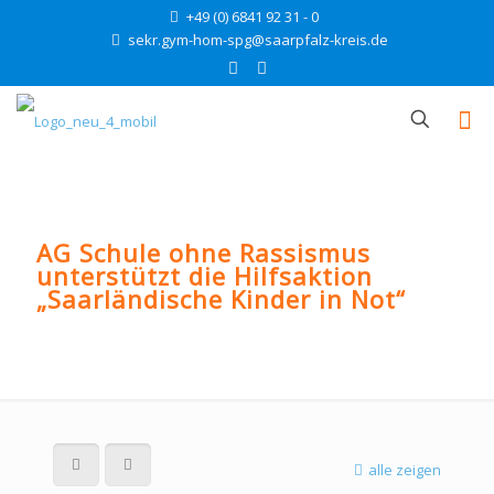
+49 (0) 6841 92 31 - 0
sekr.gym-hom-spg@saarpfalz-kreis.de
AG Schule ohne Rassismus
unterstützt die Hilfsaktion
„Saarländische Kinder in Not“
alle zeigen