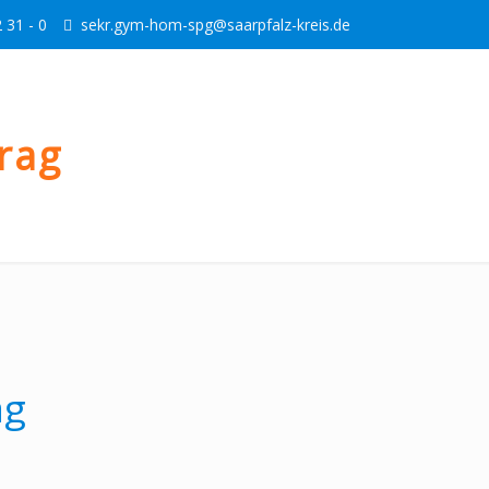
 31 - 0
sekr.gym-hom-spg@saarpfalz-kreis.de
trag
ag