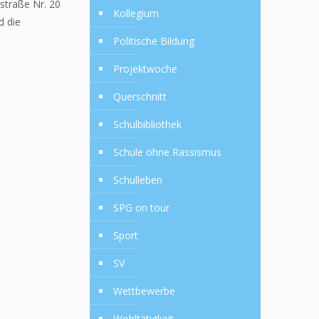
gstraße Nr. 20
Kollegium
d die
Politische Bildung
Projektwoche
Querschnitt
Schulbibliothek
Schule ohne Rassismus
Schulleben
SPG on tour
Sport
SV
Wettbewerbe
Wohltätigkeit