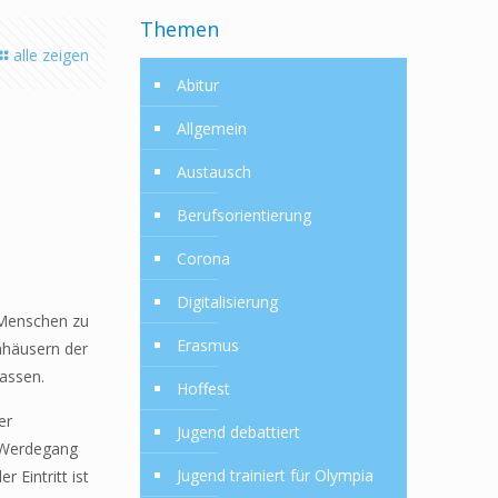
Themen
alle zeigen
Abitur
Allgemein
Austausch
Berufsorientierung
Corona
Digitalisierung
e Menschen zu
Erasmus
nhäusern der
assen.
Hoffest
er
Jugend debattiert
n Werdegang
Jugend trainiert für Olympia
 Eintritt ist