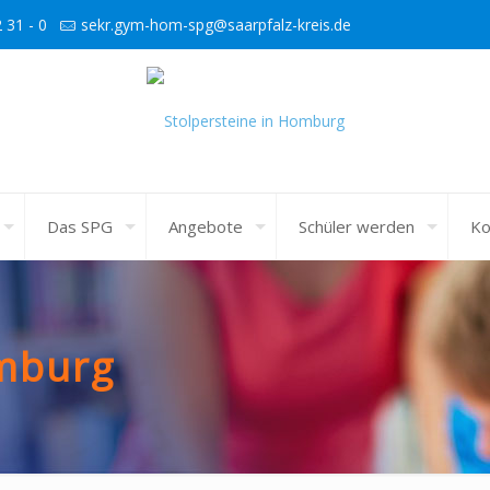
 31 - 0
sekr.gym-hom-spg@saarpfalz-kreis.de
Das SPG
Angebote
Schüler werden
Ko
omburg