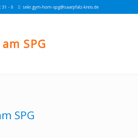
 31 - 0
sekr.gym-hom-spg@saarpfalz-kreis.de
d am SPG
 am SPG