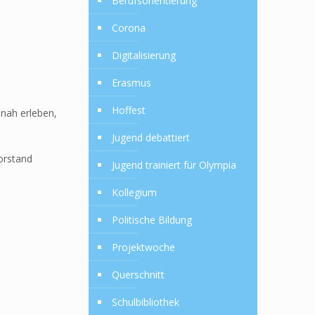
Berufsorientierung
Corona
Digitalisierung
Erasmus
Hoffest
snah erleben,
Jugend debattiert
vorstand
Jugend trainiert für Olympia
Kollegium
Politische Bildung
Projektwoche
Querschnitt
Schulbibliothek