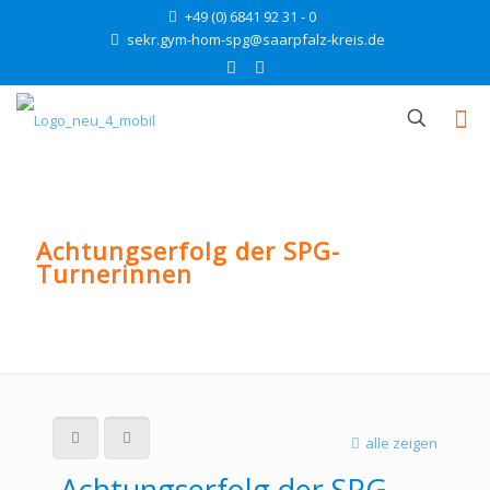
+49 (0) 6841 92 31 - 0
sekr.gym-hom-spg@saarpfalz-kreis.de
Achtungserfolg der SPG-
Turnerinnen
alle zeigen
Achtungserfolg der SPG-