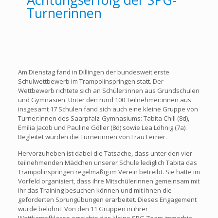
Turnerinnen
Am Dienstag fand in Dillingen der bundesweit erste
Schulwettbewerb im Trampolinspringen statt. Der
Wettbewerb richtete sich an Schüler:innen aus Grundschulen
und Gymnasien. Unter den rund 100 Teilnehmer:innen aus
insgesamt 17 Schulen fand sich auch eine kleine Gruppe von
Turner:innen des Saarpfalz-Gymnasiums: Tabita Chill (8d),
Emilia Jacob und Pauline Göller (8d) sowie Lea Löhnig (7a).
Begleitet wurden die Turnerinnen von Frau Ferner.
Hervorzuheben ist dabei die Tatsache, dass unter den vier
teilnehmenden Mädchen unserer Schule lediglich Tabita das
Trampolinspringen regelmäßig im Verein betreibt. Sie hatte im
Vorfeld organisiert, dass ihre Mitschülerinnen gemeinsam mit
ihr das Training besuchen können und mit ihnen die
geforderten Sprungübungen erarbeitet. Dieses Engagement
wurde belohnt: Von den 11 Gruppen in ihrer