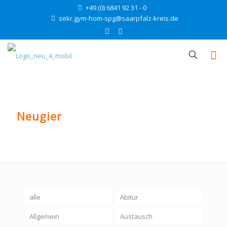
+49 (0) 6841 92 31 - 0
sekr.gym-hom-spg@saarpfalz-kreis.de
Neugier
alle
Abitur
Allgemein
Austausch