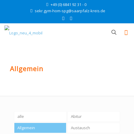
+49 (0) 6841 92 31 - 0
sekr.gym-hom-spg@saarpfalz-kreis.de
Allgemein
alle
Abitur
Allgemein
Austausch