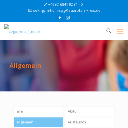
+49 (0) 6841 92 31 - 0
sekr.gym-hom-spg@saarpfalz-kreis.de
Allgemein
alle
Abitur
Allgemein
Austausch