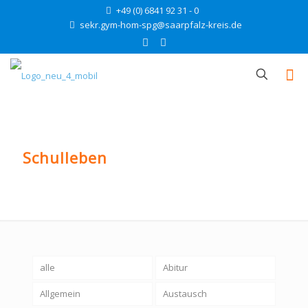
+49 (0) 6841 92 31 - 0
sekr.gym-hom-spg@saarpfalz-kreis.de
Schulleben
alle
Abitur
Allgemein
Austausch