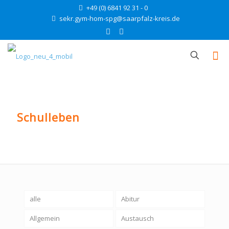
+49 (0) 6841 92 31 - 0
sekr.gym-hom-spg@saarpfalz-kreis.de
Schulleben
alle
Abitur
Allgemein
Austausch