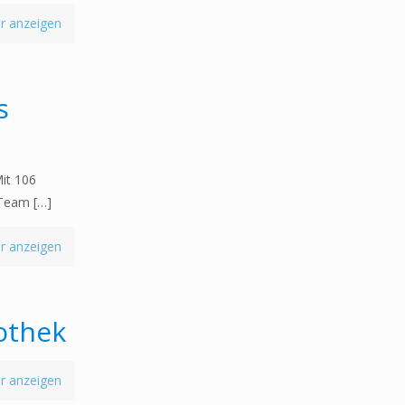
r anzeigen
s
it 106
 Team
[…]
r anzeigen
othek
r anzeigen