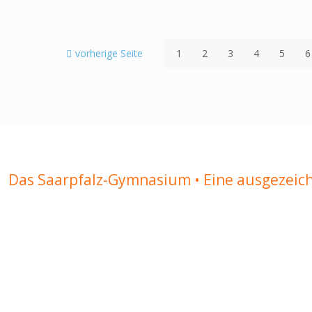
vorherige Seite
1
2
3
4
5
6
Das Saarpfalz-Gymnasium • Eine ausgezeic