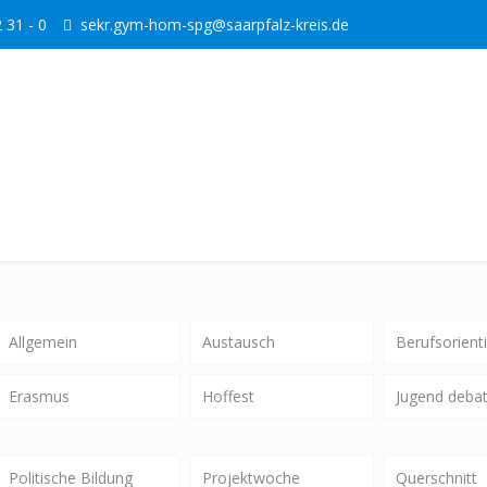
 31 - 0
sekr.gym-hom-spg@saarpfalz-kreis.de
Allgemein
Austausch
Berufsorient
Erasmus
Hoffest
Jugend debat
Politische Bildung
Projektwoche
Querschnitt