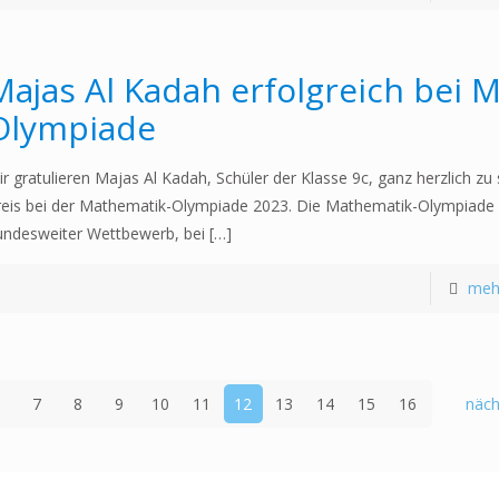
Majas Al Kadah erfolgreich bei 
Olympiade
ir gratulieren Majas Al Kadah, Schüler der Klasse 9c, ganz herzlich zu
reis bei der Mathematik-Olympiade 2023. Die Mathematik-Olympiade i
undesweiter Wettbewerb, bei
[…]
meh
6
7
8
9
10
11
12
13
14
15
16
näch