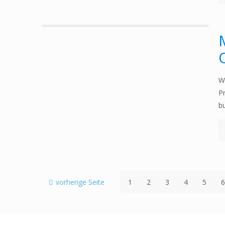
W
P
b
vorherige Seite
1
2
3
4
5