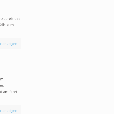
oldpreis des
alls zum
r anzeigen
 Am
des
I am Start.
r anzeigen