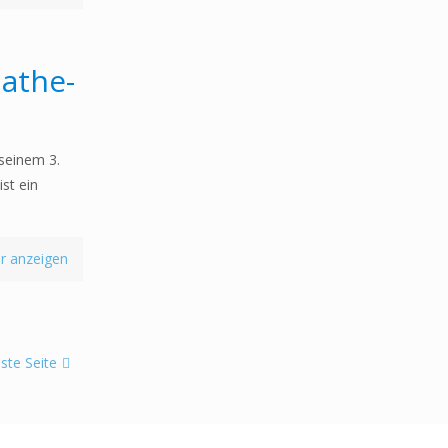
Mathe-
 seinem 3.
st ein
r anzeigen
ste Seite