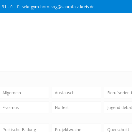
 31 - 0
sekr.gym-hom-spg@saarpfalz-kreis.de
Allgemein
Austausch
Berufsorient
Erasmus
Hoffest
Jugend debat
Politische Bildung
Projektwoche
Querschnitt