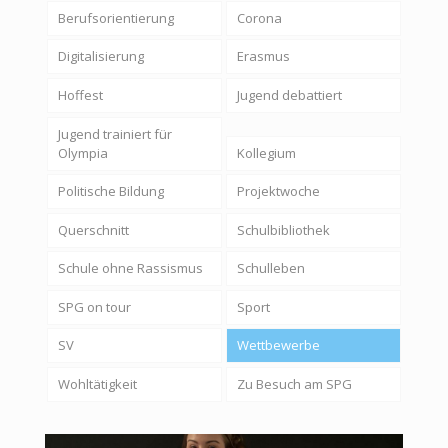
Berufsorientierung
Corona
Digitalisierung
Erasmus
Hoffest
Jugend debattiert
Jugend trainiert für
Olympia
Kollegium
Politische Bildung
Projektwoche
Querschnitt
Schulbibliothek
Schule ohne Rassismus
Schulleben
SPG on tour
Sport
SV
Wettbewerbe
Wohltätigkeit
Zu Besuch am SPG