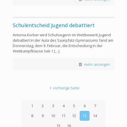
Schulentscheid Jugend debattiert
Antonia Körber wird Schulsiegerin im Wettbewerb Jugend
debattiert In der Aula des Saarpfalz-Gymnasiums fand am
Donnerstag, dem 9. Februar, die Entscheidung in der
Wettkampfklasse Sek 1
[…]
mehr anzeigen
vorherige Seite
1
2
3
4
5
6
7
8
9
10
11
12
13
14
15
16