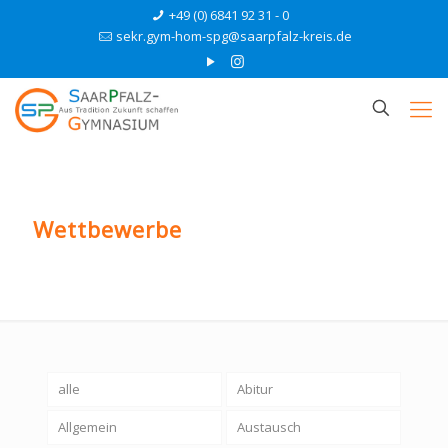
+49 (0) 6841 92 31 - 0
sekr.gym-hom-spg@saarpfalz-kreis.de
Wettbewerbe
alle
Abitur
Allgemein
Austausch