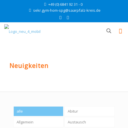
+49 (0) 6841 92 31 - 0
sekr.gym-hom-spg@saarpfalz-kreis.de
Neuigkeiten
alle
Abitur
Allgemein
Austausch