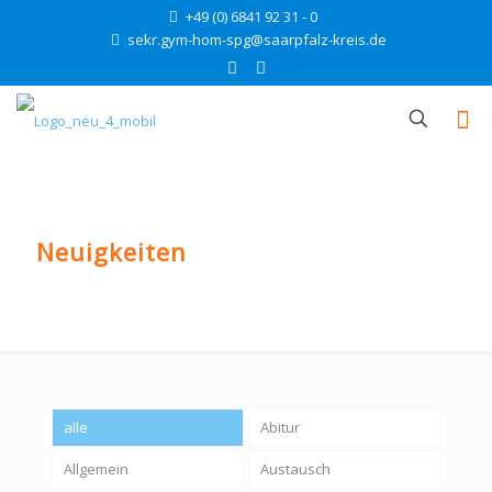
+49 (0) 6841 92 31 - 0
sekr.gym-hom-spg@saarpfalz-kreis.de
Neuigkeiten
alle
Abitur
Allgemein
Austausch