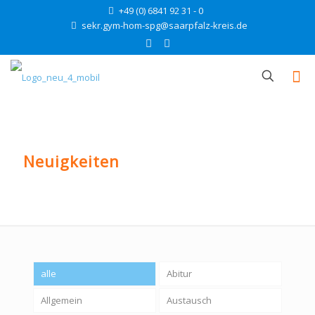
+49 (0) 6841 92 31 - 0
sekr.gym-hom-spg@saarpfalz-kreis.de
Neuigkeiten
alle
Abitur
Allgemein
Austausch